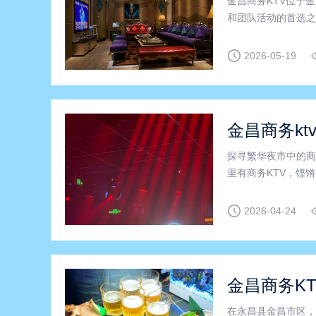
金昌商务KTV位于
和团队活动的首选之
专业服务，为您提供
使得前来的宾客不必
2026-05-19
金昌商务kt
探寻繁华夜市中的商
里有商务KTV，铿
屏幕、舒适豪华的包
川区商务KTV以其
2026-04-24
金昌商务KT
在永昌县金昌市区，