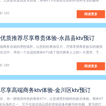
。尤其是在金昌及永昌县，商务KTV凭借其优质的环境和专业的服务，
聚会和商务洽谈的理想选择。本文将围绕“金昌商务KTV”“永昌县商务KT
总排行”这几个关键词，深入探讨如何选出适合商务需求
165
阅读更多
v优质推荐尽享尊贵体验-永昌县ktv预订
一场商务洽谈的理想场所，让您轻松释放压力，尽情享受商务娱乐的激情
生活中，寻找一个合适的商务KTV成了现代商务人士的一大需求。于
V便应运而生，成为商务人士们的心目中一处理想之地。这里环境优雅，
务洽谈，还是团队合作，都能在这里得到完美的展现。金昌商务K
188
阅读更多
v尽享高端商务ktv体验-金川区ktv预订
区，有一家独具特色的商务KTV，让您感受到独特的娱乐体验。商务KT
娱乐场所之一，它不仅提供高品质的音响设备和豪华的包厢，更为您打造