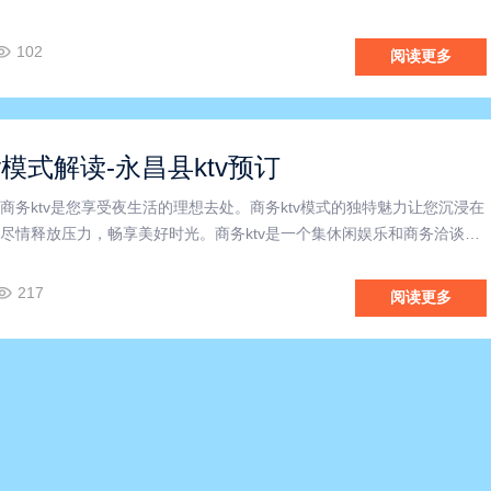
围。商务KTV位于金川区繁华地段，交通便利，周边设施完善。无论是
，还是庆生派对，商务KTV都能为您提供最舒适的享受。宽
102
阅读更多
v模式解读-永昌县ktv预订
商务ktv是您享受夜生活的理想去处。商务ktv模式的独特魅力让您沉浸在
尽情释放压力，畅享美好时光。商务ktv是一个集休闲娱乐和商务洽谈于
与朋友欢聚一堂，还是与客户交流合作，这里都能满足您的需求。在商
计的包厢让您感受到尊贵与舒适并存的氛围。柔和的灯光
217
阅读更多