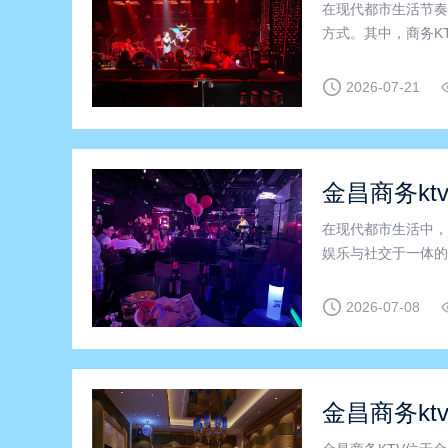
在现代都市生活节奏
方式。其中，商务K
的首选。在甘肃地区
本文将为您详细介绍
2026-07-21
金昌商务kt
在现代都市生活中，
娱乐与社交于一体的
区，尤其是金川区，
什么是商务KTV？
2026-07-08
金昌商务ktv