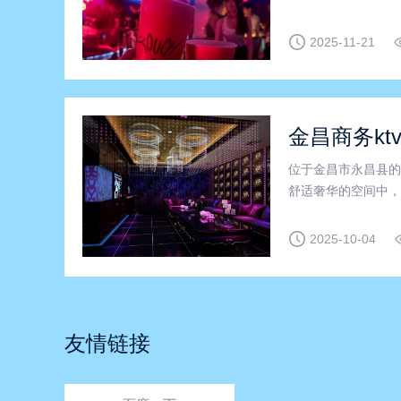
了一个完美的娱乐氛
朋友聚会、商务洽谈
2025-11-21
金昌商务kt
位于金昌市永昌县的
舒适奢华的空间中，
一体的场所，无论是
务ktv中，精心设
2025-10-04
友情链接