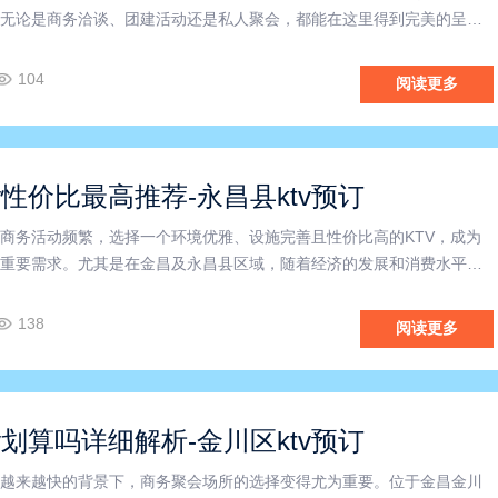
无论是商务洽谈、团建活动还是私人聚会，都能在这里得到完美的呈
修设计简约大气，充满现代感，宽敞明亮的包间内设备齐全，音响效果一
歌唱环境。在这里，您可以尽情释放工作压力，与伙伴们一展歌喉
104
阅读更多
v性价比最高推荐-永昌县ktv预订
商务活动频繁，选择一个环境优雅、设施完善且性价比高的KTV，成为
重要需求。尤其是在金昌及永昌县区域，随着经济的发展和消费水平的
业也呈现出多样化、专业化的发展趋势。本文将围绕“金昌商务KTV”、“永
“性价比商务KTV”这几个关键词，为您详细解析如何
138
阅读更多
v划算吗详细解析-金川区ktv预订
越来越快的背景下，商务聚会场所的选择变得尤为重要。位于金昌金川