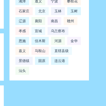
湘潭
遵义
宁波
攀枝花
石家庄
北京
玉林
玉树
辽源
襄阳
南昌
赣州
孝感
宣城
乌兰察布
恩施
佳木斯
河源
金华
嘉义
马鞍山
直辖县级
景德镇
固原
连云港
汕头