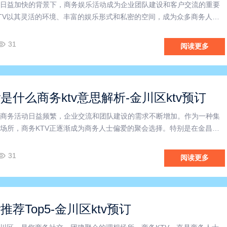
日益加快的背景下，商务娱乐活动成为企业团队建设和客户交流的重要
TV以其灵活的环境、丰富的娱乐形式和私密的空间，成为众多商务人士
，尤其是金昌及永昌县，越来越多的企业和个人开始青睐这样的场所。
金昌商务KTV和永昌县商务KTV的优势，以及商务KTV怎么玩
31
阅读更多
v是什么商务ktv意思解析-金川区ktv预订
商务活动日益频繁，企业交流和团队建设的需求不断增加。作为一种集
场所，商务KTV正逐渐成为商务人士偏爱的聚会选择。特别是在金昌地
商务KTV以其独特的服务和环境优势，赢得了广大用户的青睐。那么，
它为何在金昌商务圈中如此受欢迎？本文将为您详细解读。首先，
31
阅读更多
推荐Top5-金川区ktv预订