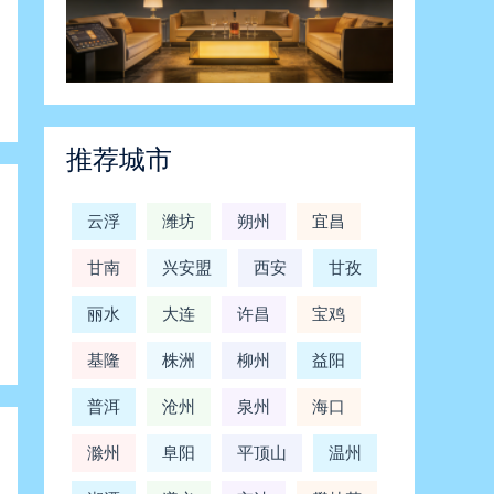
广州商务ktv首选，性价比超高-黄埔区ktv预订
2025-07-18
驻马店商务ktv新体验-汝南县ktv预订
推荐城市
2025-07-14
铜仁商务ktv实用攻略-碧江区ktv预订
云浮
潍坊
朔州
宜昌
2025-07-14
甘南
兴安盟
西安
甘孜
宜昌商务ktv最全攻略-宜都市ktv预订
丽水
大连
许昌
宝鸡
2025-07-14
基隆
株洲
柳州
益阳
南阳商务ktv模式创新-桐柏县ktv预订
普洱
沧州
泉州
海口
2025-07-15
滁州
阜阳
平顶山
温州