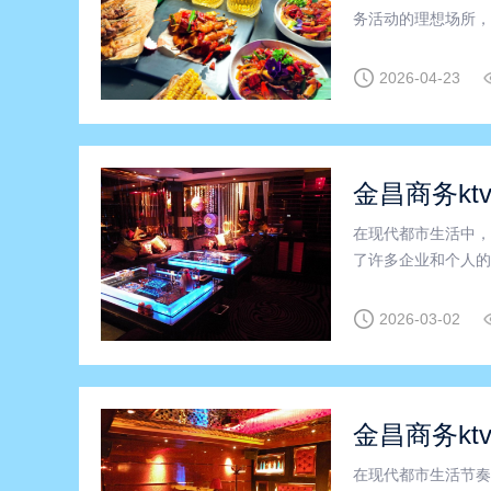
务活动的理想场所，
现。商务KTV的装
流，为您提供舒适的
2026-04-23
金昌商务kt
在现代都市生活中，
了许多企业和个人的
提升，商务KTV行
昌县商务KTV”以及
2026-03-02
金昌商务kt
在现代都市生活节奏