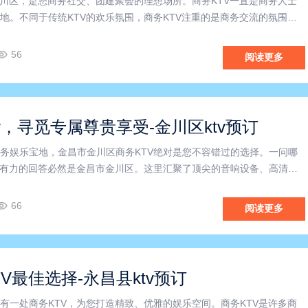
金川区，是您商务社交、团建聚会的理想场所。商务KTV一直是商务人士
地。不同于传统KTV的欢乐氛围，商务KTV注重的是商务交流的氛围和
一个高端尊贵的社交空间。金昌商务KTV地处金川区，便捷的交通位置
为交通问题而烦恼。无论是商务洽谈、团队聚会、还是生日
56
阅读更多
v，寻觅专属尊贵享受-金川区ktv预订
务娱乐宝地，金昌市金川区商务KTV绝对是您不容错过的选择。一问哪
锵有力的回答必然是金昌市金川区。这里汇聚了顶尖的音响设备、高清大
厢，无论是商务洽谈还是私人聚会，都能轻松满足您的需求。金昌市金
独具特色的环境氛围和一流的服务水平成为夜晚不可或缺的休闲娱
66
阅读更多
V最佳选择-永昌县ktv预订
有一处商务KTV，为您打造精致、优雅的娱乐空间。商务KTV是许多商