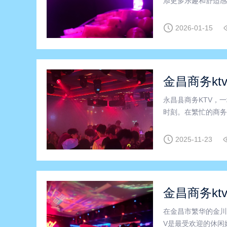
添更多乐趣和舒适感
成为了众多企业举办
V”及“商务KTV
2026-01-15
金昌商务kt
永昌县商务KTV，
时刻。在繁忙的商务
是，永昌县商务KT
氛围温馨，无论是商
2025-11-23
金昌商务kt
在金昌市繁华的金川
V是最受欢迎的休闲