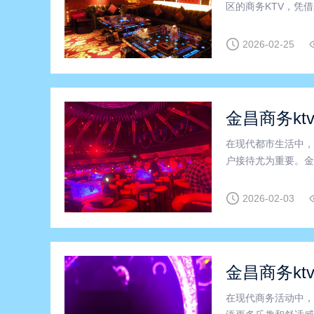
区的商务KTV，凭
地点。如果您正在考
或许会让您对商务K
2026-02-25
金昌商务kt
在现代都市生活中，
户接待尤为重要。金
和良好的服务环境，
服务和高品质的设施
2026-02-03
金昌商务kt
在现代商务活动中，