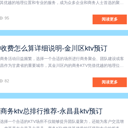
借其优越的地理位置和专业的服务，成为众多企业和商务人士首选的聚会
虑举办商务活动或团队建设，不妨了解一下金昌商务KTV的独特优势，
TV划算吗这一问题有更全面的认识。首先，金川区商务KTV环
95
阅读更多
v收费怎么算详细说明-金川区ktv预订
商务活动日益频繁，选择一个合适的场所进行商务聚会、团队建设或客
昌作为甘肃省的重要城市，其金川区内的商务KTV凭借优越的地理位置
成为众多企业和商务人士的首选。首先，金昌商务KTV凭借其专业化的
，为商务活动提供了理想的空间。宽敞舒适的包间设计，不仅保障
82
阅读更多
v商务ktv总排行推荐-永昌县ktv预订
选择一个合适的KTV场所不仅能够提升团队凝聚力，还能为客户交流增