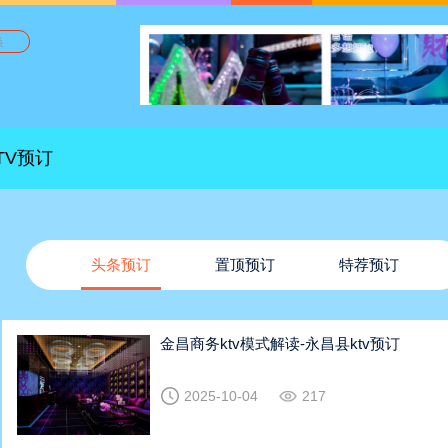
换
TV预订
头条预订
置顶预订
特荐预订
金昌商务ktv模式解读-永昌县ktv预订
2025-10-04
217